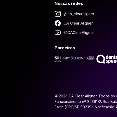
Nossas redes
@ca_clearaligner
CA Clear Aligner
@CAClearAligner
Parceiros
© 2024 CA Clear Aligner. Todos os d
Funcionamento nº 82391-2. Rua Buta
Faltin (CRO/SP 50239). Notificação