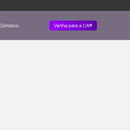
 Conosco
Venha para a CA
®