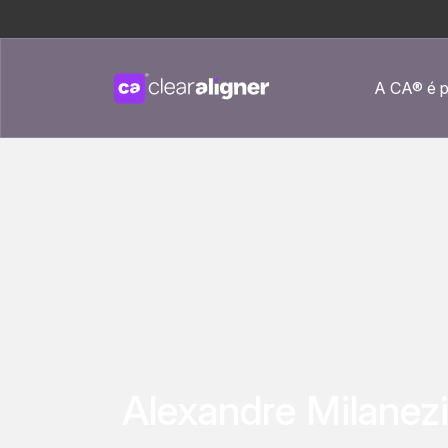
A CA® é p
Alexandre Milanez