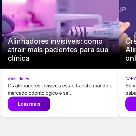
Alinhadores invisíveis: como
Cr
atrair mais pacientes para sua
Al
clínica
onl
Alinhadores
CA® C
Os alinhadores invisíveis estão transformando o
Se v
mercado odontológico e se…
trab
Leia mais