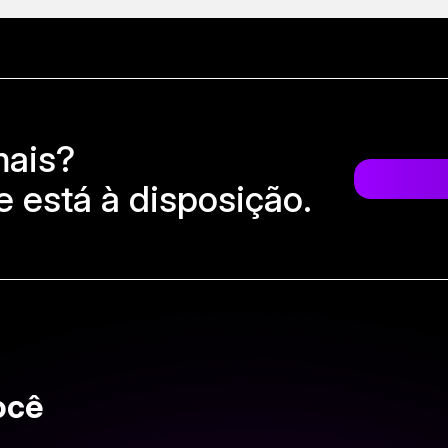
mais?
 está à disposição.
ocê