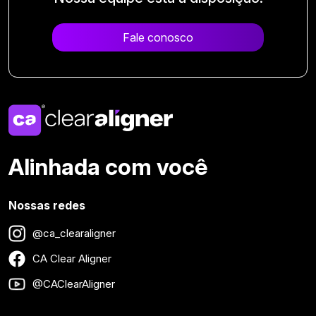
Fale conosco
Alinhada com você
Nossas redes
@ca_clearaligner
CA Clear Aligner
@CAClearAligner