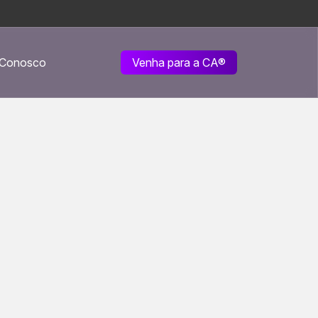
 Conosco
Venha para a CA
®