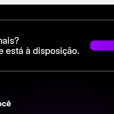
mais?
 está à disposição.
ocê