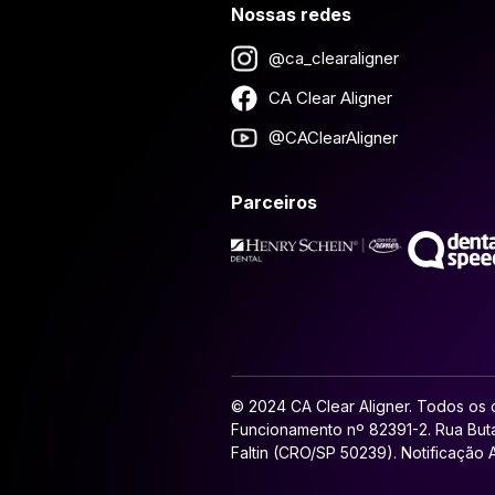
Nossas redes
@ca_clearaligner
CA Clear Aligner
@CAClearAligner
Parceiros
© 2024 CA Clear Aligner. Todos os d
Funcionamento nº 82391-2. Rua Buta
Faltin (CRO/SP 50239). Notificação