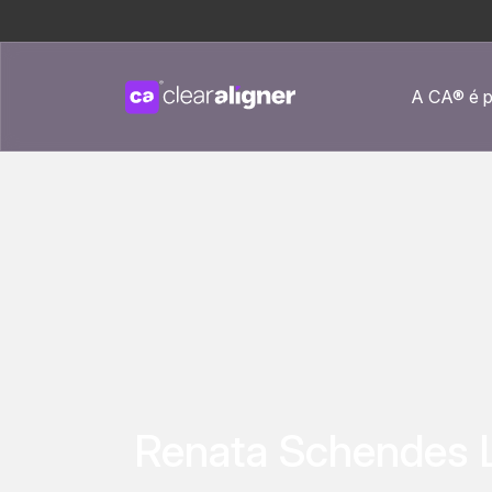
A CA® é p
Renata Schendes 