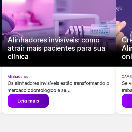
Alinhadores invisíveis: como
Cr
atrair mais pacientes para sua
Al
clínica
onl
Alinhadores
CA® C
Os alinhadores invisíveis estão transformando o
Se v
mercado odontológico e se…
trab
Leia mais