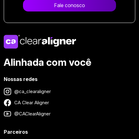
Fale conosco
Alinhada com você
Nossas redes
@ca_clearaligner
CA Clear Aligner
@CAClearAligner
Parceiros