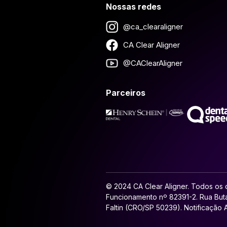
Nossas redes
@ca_clearaligner
CA Clear Aligner
@CAClearAligner
Parceiros
© 2024 CA Clear Aligner. Todos os d
Funcionamento nº 82391-2. Rua Buta
Faltin (CRO/SP 50239). Notificação