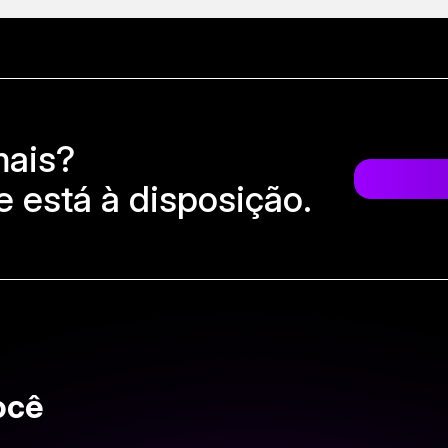
mais?
 está à disposição.
ocê