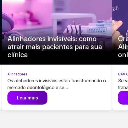
Alinhadores invisíveis: como
Cr
atrair mais pacientes para sua
Al
clínica
onl
Alinhadores
CA® C
Os alinhadores invisíveis estão transformando o
Se v
mercado odontológico e se…
trab
Leia mais