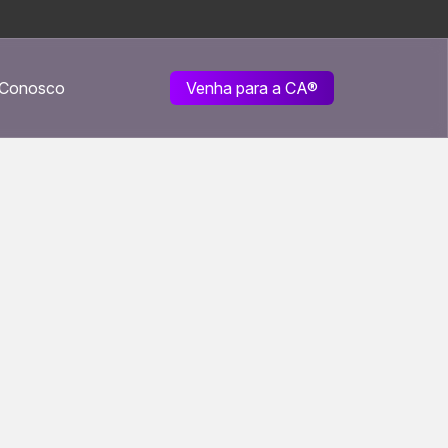
 Conosco
Venha para a CA
®